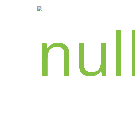
INFOS & RÉSAS - 07 49 62 57 70
2 rue du pré vicinal - 31270 Cugnaux
contact@theatredesgrandsenfants.com