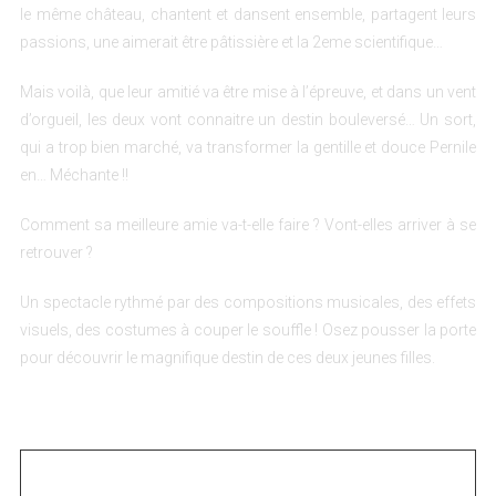
le même château, chantent et dansent ensemble, partagent leurs
passions, une aimerait être pâtissière et la 2eme scientifique…
Mais voilà, que leur amitié va être mise à l’épreuve, et dans un vent
d’orgueil, les deux vont connaitre un destin bouleversé… Un sort,
qui a trop bien marché, va transformer la gentille et douce Pernile
en… Méchante !!
Comment sa meilleure amie va-t-elle faire ? Vont-elles arriver à se
retrouver ?
Un spectacle rythmé par des compositions musicales, des effets
visuels, des costumes à couper le souffle ! Osez pousser la porte
pour découvrir le magnifique destin de ces deux jeunes filles.