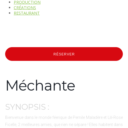
PRODUCTION
CRÉATIONS
RESTAURANT
RÉSERVER
Méchante
SYNOPSIS :
Bienvenue dans le monde féerique de Pernile Maladère et Lili-Rose
Ficelle, 2 meilleures amies, que rien ne sépare ! Elles habitent dans