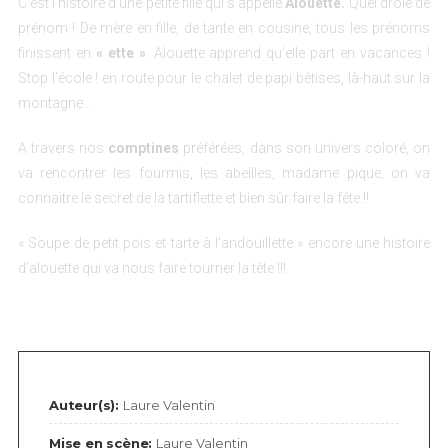
C’est l’histoire d’une petite fille qui s’appelle
Alouette.
Quel drôle de
prénom ! De mère en fille, de tante en cousine, tous les prénoms
finissent en
« ette »
. Alouette apprend qu’elle part en vacances !
Stop l’école ! en route pour le chalet de papi bêtises, là-haut sur la
montagne…
A travers nos
comptines
préférées, dans son univers coloré, on
va rencontrer les fourmis, les abeilles, madame pique, on va
connaitre le secret de la tartiflette et bien sûr faire la fête !!
« Soupe de petit pois et tarte à l’andouillette » encore une histoire
d’alouette qui va nous faire tourner la tête !!!
Auteur(s):
Laure Valentin
Mise en scène:
Laure Valentin