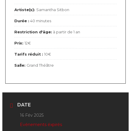
Artiste(s):
Samantha Sitbon
Durée :
40 minutes
Restriction d'âge:
à partir de 1 an
Prix:
12€
Tarifs réduit :
10€
Salle:
Grand Théâtre
DATE
16 Fév 2025
Evénements éxpirés