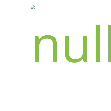
INFOS & RÉSAS - 07 49 62 57 70
2 rue du pré vicinal - 31270 Cugnaux
contact@theatredesgrandsenfants.com