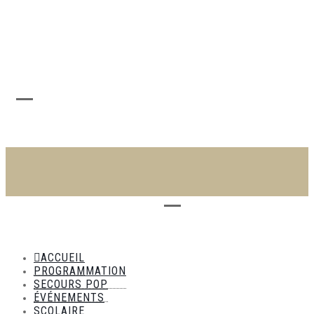
s'abonner à la Newsletter
Infos Pass Sanitaire
ACCUEIL
PROGRAMMATION
SECOURS POP
ÉVÉNEMENTS
SCOLAIRE