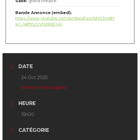
Salle:
grand theatre
Bande Annonce (embed):
https://www.youtube.com/embed/wsVlsN03mI8?
si=_g8f9SCrVN36NQxV
DATE
24 Oct 2025
Evénements éxpirés
HEURE
15h00
CATÉGORIE