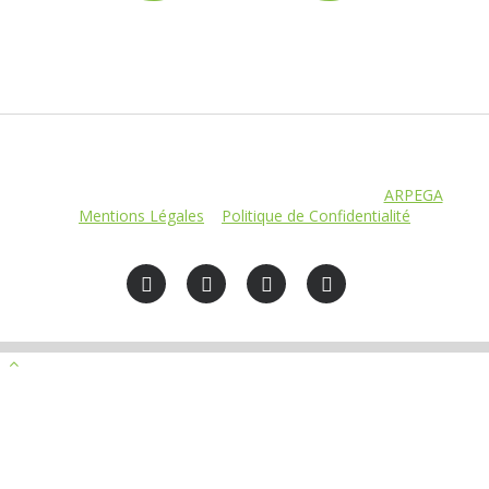
© THÉATRE DES GRANDS ENFANTS. Réalisation
ARPEGA
–
Mentions Légales
–
Politique de Confidentialité