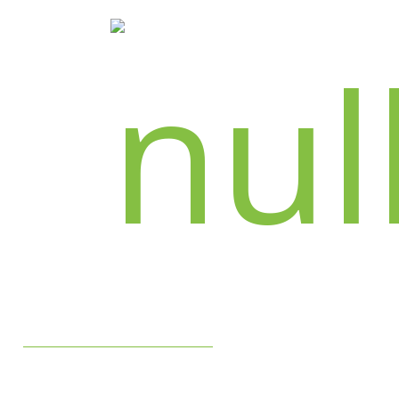
INFOS & RÉSAS - 07 49 62 57 70
2 rue du pré vicinal - 31270 Cugnaux