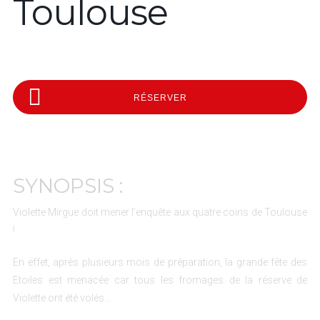
Toulouse
RÉSERVER
SYNOPSIS :
Violette Mirgue doit mener l’enquête aux quatre coins de Toulouse
!
En effet, après plusieurs mois de préparation, la grande fête des
Etoiles est menacée car tous les fromages de la réserve de
Violette ont été volés…